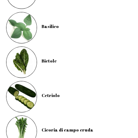
Basilico
Bietole
Cetriolo
Cicoria di campo cruda