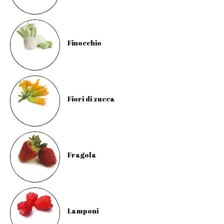
Finocchio
Fiori di zucca
Fragola
Lamponi