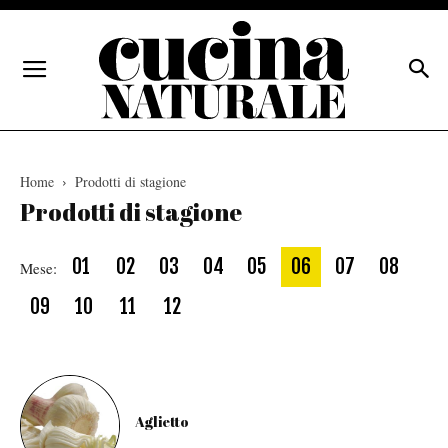
Home
Prodotti di stagione
Prodotti di stagione
01
02
03
04
05
06
07
08
Mese:
09
10
11
12
Aglietto