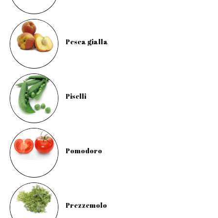
Pesca gialla
Piselli
Pomodoro
Prezzemolo