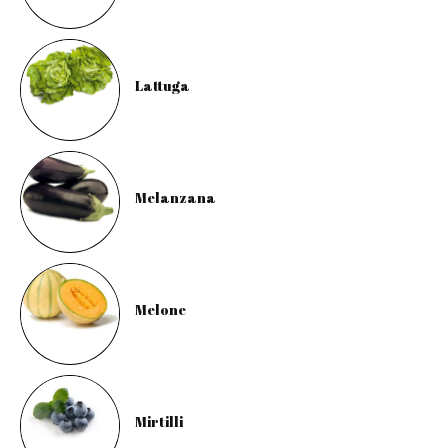
Lattuga
Melanzana
Melone
Mirtilli