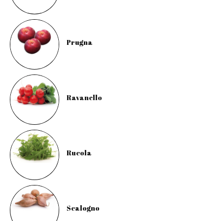
Prugna
Ravanello
Rucola
Scalogno