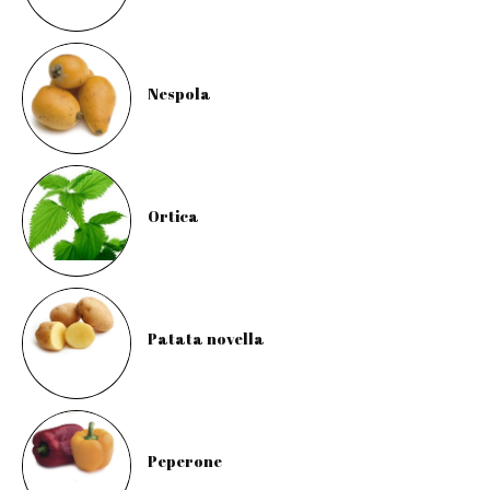
Nespola
Ortica
Patata novella
Peperone