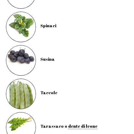
Spinaci
Susina
Taccole
Tarassaco o
dente di leone