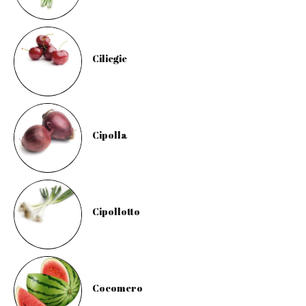
Ciliegie
Cipolla
Cipollotto
Cocomero