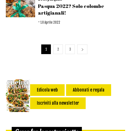
Pasqua 2022? Solo colombe
artigianali!
-
10 Aprile 2022
1
2
3
Edicola web
Abbonati e regala
Iscriviti alla newsletter