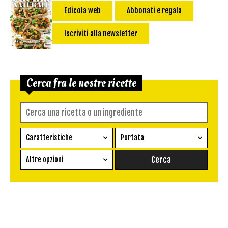
Edicola web
Abbonati e regala
Iscriviti alla newsletter
Cerca fra le nostre ricette
Caratteristiche
Portata
Ricetta vegetariana
Antipasto
Altre opzioni
Senza glutine
Conserva
Difficoltà
Senza latte e derivati
Contorno
senza uova
Dessert
Impatto Glicemico:
Vegan
Pane