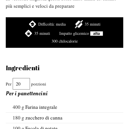
più semplici e veloci da preparare
Difficoltà:
media
35 minuti
35 minuti
Impatto glicemico
300 chilocalorie
Ingredienti
Per
porzioni
Per i panettoncini
400
g
Farina integrale
180
g
zucchero di canna
100
g
Fecola di patate