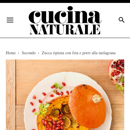
Home
Secondo
Zucca ripiena con feta e porri alla melagrana