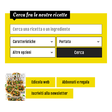
Cerca fra le nostre ricette
Caratteristiche
Portata
Ricetta vegetariana
Antipasto
Altre opzioni
Senza glutine
Conserva
Difficoltà
Senza latte e derivati
Contorno
senza uova
Dessert
Impatto Glicemico:
Vegan
Pane
Edicola web
Abbonati e regala
Primo
Iscriviti alla newsletter
Salsa
Calorie max (kcal):
Secondo
Torta salata