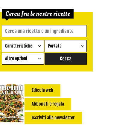
Cerca fra le nostre ricette
Caratteristiche
Portata
Ricetta vegetariana
Antipasto
Altre opzioni
Senza glutine
Conserva
Difficoltà
Senza latte e derivati
Contorno
senza uova
Dessert
Edicola web
Impatto Glicemico:
Vegan
Pane
Primo
Abbonati e regala
Salsa
Calorie max (kcal):
Iscriviti alla newsletter
Secondo
Torta salata