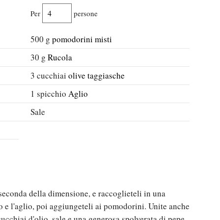
Per
persone
500
g
pomodorini misti
30
g
Rucola
3
cucchiai
olive taggiasche
1
spicchio
Aglio
Sale
 seconda della dimensione, e raccoglieteli in una
ico e l'aglio, poi aggiungeteli ai pomodorini. Unite anche
 cucchiai d'olio, sale e una generosa spolverata di pepe.