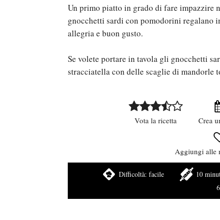
Un primo piatto in grado di fare impazzire n
gnocchetti sardi con pomodorini regalano inf
allegria e buon gusto.
Se volete portare in tavola gli gnocchetti sar
stracciatella con delle scaglie di mandorle t
Vota la ricetta
Crea u
Aggiungi alle r
Difficoltà:
facile
10 minut
6