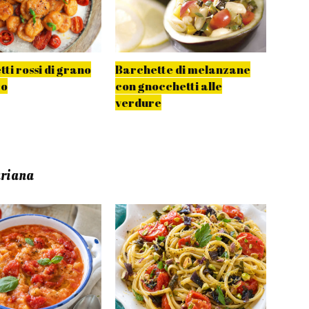
ti rossi di grano
Barchette di melanzane
Gnoc
co
con gnocchetti alle
fagio
verdure
ariana