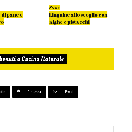
Primo
Primo
 di pane e
Linguine allo scoglio con
Spagh
ro
alghe e pistacchi
fujut
bonati a Cucina Naturale
edin
Pinterest
Email