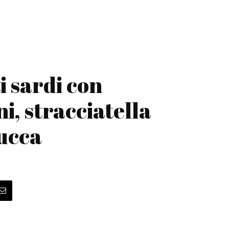
 sardi con
, stracciatella
zucca