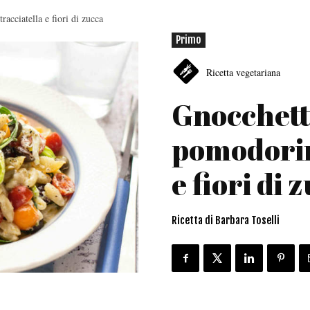
acciatella e fiori di zucca
Primo
Ricetta vegetariana
Gnocchetti
pomodorini
e fiori di 
Ricetta di Barbara Toselli