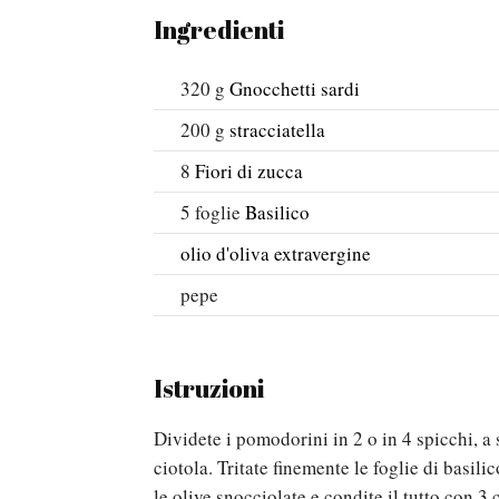
Ingredienti
320
g
Gnocchetti sardi
200
g
stracciatella
8
Fiori di zucca
5
foglie
Basilico
olio d'oliva extravergine
pepe
Istruzioni
Dividete i pomodorini in 2 o in 4 spicchi, a
ciotola. Tritate finemente le foglie di basil
le olive snocciolate e condite il tutto con 3