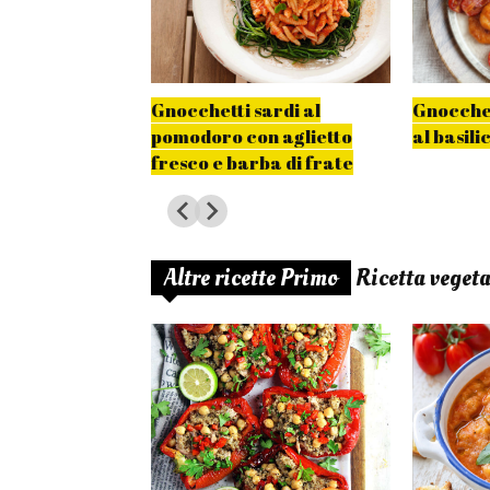
 melone e
Gnocchetti sardi al
Gnocchet
 tabasco
pomodoro con aglietto
al basili
fresco e barba di frate
Altre ricette Primo
Ricetta veget