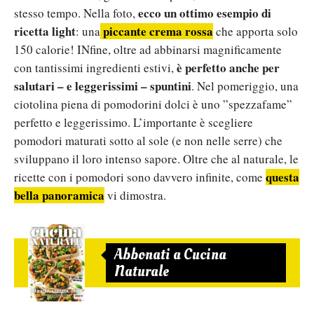
ecco un ottimo esempio di
stesso tempo. Nella foto,
ricetta light
piccante crema rossa
: una
che apporta solo
150 calorie! INfine, oltre ad abbinarsi magnificamente
è perfetto anche per
con tantissimi ingredienti estivi,
salutari – e leggerissimi – spuntini
. Nel pomeriggio, una
ciotolina piena di pomodorini dolci è uno ”spezzafame”
perfetto e leggerissimo. L’importante è scegliere
pomodori maturati sotto al sole (e non nelle serre) che
sviluppano il loro intenso sapore. Oltre che al naturale, le
questa
ricette con i pomodori sono davvero infinite, come
bella panoramica
vi dimostra.
Abbonati a Cucina
Naturale