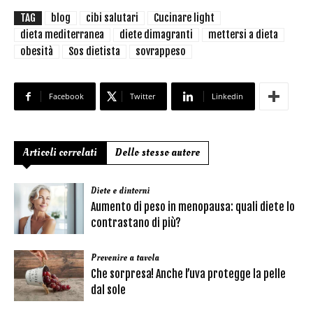
TAG
blog
cibi salutari
Cucinare light
dieta mediterranea
diete dimagranti
mettersi a dieta
obesità
Sos dietista
sovrappeso
Facebook
Twitter
Linkedin
Articoli correlati
Dello stesso autore
Diete e dintorni
Aumento di peso in menopausa: quali diete lo
contrastano di più?
Prevenire a tavola
Che sorpresa! Anche l’uva protegge la pelle
dal sole