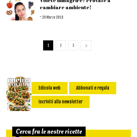
Volete dimagrire? Provate a
cambiare ambiente!
-
20 Marzo 2018
1
2
3
Edicola web
Abbonati e regala
Iscriviti alla newsletter
Cerca fra le nostre ricette