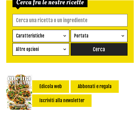
Cerca fra le nostre ricette
Caratteristiche
Portata
Ricetta vegetariana
Antipasto
Altre opzioni
Senza glutine
Conserva
Difficoltà
Senza latte e derivati
Contorno
senza uova
Dessert
Impatto Glicemico:
Vegan
Pane
Edicola web
Abbonati e regala
Primo
Iscriviti alla newsletter
Salsa
Calorie max (kcal):
Secondo
Torta salata
Ricetta di: