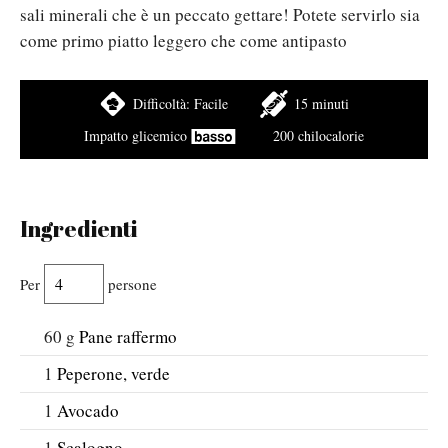
sali minerali che è un peccato gettare! Potete servirlo sia
come primo piatto leggero che come antipasto
Difficoltà:
Facile
15 minuti
Impatto glicemico
200 chilocalorie
Ingredienti
Per
persone
60
g
Pane raffermo
1
Peperone, verde
1
Avocado
1
Scalogno