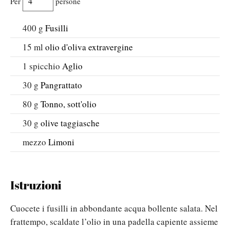
Per
persone
400
g
Fusilli
15
ml
olio d'oliva extravergine
1
spicchio
Aglio
30
g
Pangrattato
80
g
Tonno, sott'olio
30
g
olive taggiasche
mezzo
Limoni
Istruzioni
Cuocete i fusilli in abbondante acqua bollente salata. Nel
frattempo, scaldate l’olio in una padella capiente assieme