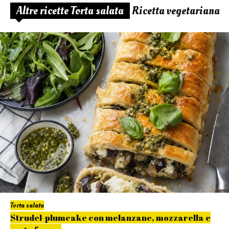
Altre ricette Torta salata
Ricetta vegetariana
Torta salata
Strudel-plumcake con melanzane, mozzarella e