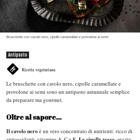
Bruschette con cavolo nero, cipolle caramellate e provolone ai semi
Antipasto
Ricetta vegetariana
Le bruschette con cavolo nero, cipolle caramellate e
provolone ai semi sono un antipasto autunnale semplice
da preparare ma gourmet.
Oltre al sapore...
Il cavolo nero
è un vero concentrato di nutrienti: ricco di
Le cipolle rosse
antiossidanti, vitamine A, C e K.
, grazie