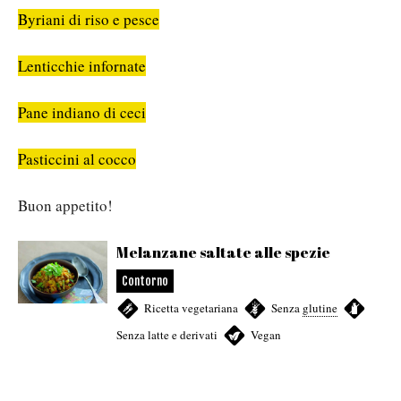
Byriani di riso e pesce
Lenticchie infornate
Pane indiano di ceci
Pasticcini al cocco
Buon appetito!
Melanzane saltate alle spezie
Contorno
Ricetta vegetariana
,
Senza
glutine
,
Senza latte e derivati
,
Vegan