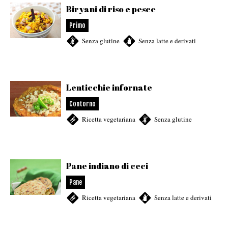
Biryani di riso e pesce
Primo
Senza glutine
,
Senza latte e derivati
Lenticchie infornate
Contorno
Ricetta vegetariana
,
Senza glutine
Pane indiano di ceci
Pane
Ricetta vegetariana
,
Senza latte e derivati