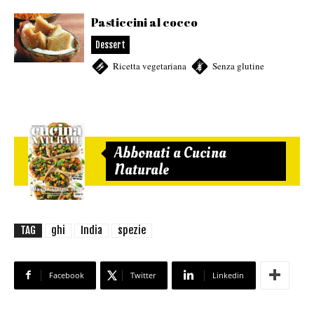
Pasticcini al cocco
Dessert
Ricetta vegetariana
,
Senza glutine
Abbonati a Cucina
Naturale
TAG
ghi
India
spezie
Facebook
Twitter
Linkedin