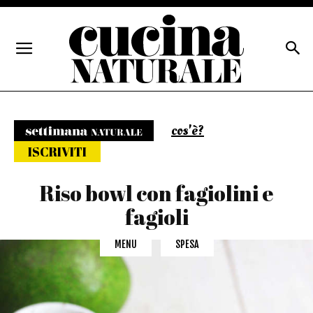
cos'è?
Settimana naturale
ISCRIVITI
Riso bowl con fagiolini e
fagioli
MENU
SPESA