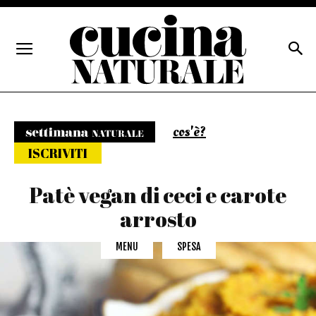
cos'è?
Settimana naturale
ISCRIVITI
Patè vegan di ceci e carote
arrosto
MENU
SPESA