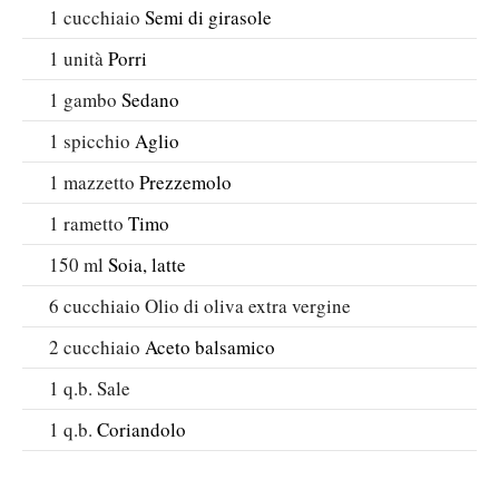
1
cucchiaio
Semi di girasole
1
unità
Porri
1
gambo
Sedano
1
spicchio
Aglio
1
mazzetto
Prezzemolo
1
rametto
Timo
150
ml
Soia, latte
6
cucchiaio
Olio di oliva extra vergine
2
cucchiaio
Aceto balsamico
1
q.b.
Sale
1
q.b.
Coriandolo