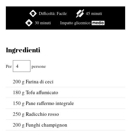
Difficoltà:
Facile
45 minuti
30 minuti
Impatto glicemico
Ingredienti
Per
persone
200
g
Farina di ceci
180
g
Tofu affumicato
150
g
Pane raffermo integrale
250
g
Radicchio rosso
200
g
Funghi champignon