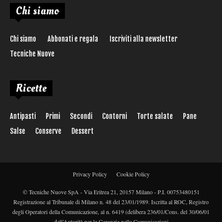
Chi siamo
Chi siamo
Abbonati e regala
Iscriviti alla newsletter
Tecniche Nuove
Ricette
Antipasti
Primi
Secondi
Contorni
Torte salate
Pane
Salse
Conserve
Dessert
Privacy Policy
Cookie Policy
© Tecniche Nuove SpA - Via Eritrea 21, 20157 Milano - P.I. 00753480151
Registrazione al Tribunale di Milano n. 48 del 23/01/1989. Iscritta al ROC, Registro
degli Operatori della Comunicazione, al n. 6419 (delibera 236/01/Cons. del 30/06/01
dell’Autorità per le Garanzie nelle Comunicazioni