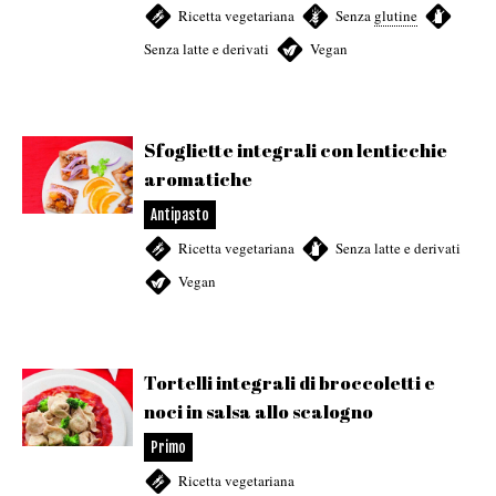
Ricetta vegetariana
,
Senza
glutine
,
Senza latte e derivati
,
Vegan
Sfogliette integrali con lenticchie
aromatiche
Antipasto
Ricetta vegetariana
,
Senza latte e derivati
,
Vegan
Tortelli integrali di broccoletti e
noci in salsa allo scalogno
Primo
Ricetta vegetariana