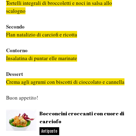
Tortelli integrali di broccoletti e noci in salsa allo
scalogno
Secondo
Flan natalizio di carciofi e ricotta
Contorno
Insalatina di puntar elle marinate
Dessert
Crema agli agrumi con biscotti di cioccolato e cannella
Buon appetito!
Bocconcini croccanti con cuore di
carciofo
Antipasto