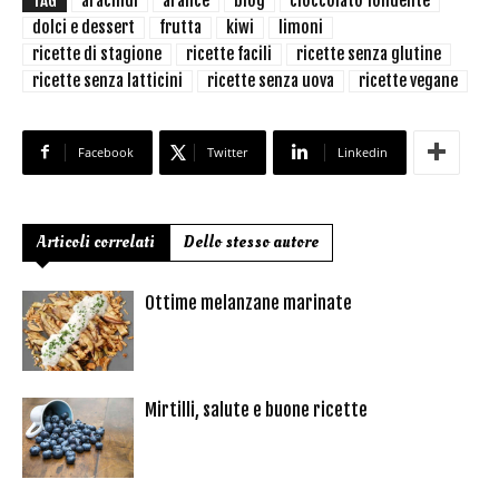
TAG
arachidi
arance
blog
cioccolato fondente
dolci e dessert
frutta
kiwi
limoni
ricette di stagione
ricette facili
ricette senza glutine
ricette senza latticini
ricette senza uova
ricette vegane
Facebook
Twitter
Linkedin
Articoli correlati
Dello stesso autore
Ottime melanzane marinate
Mirtilli, salute e buone ricette