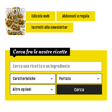
Edicola web
Abbonati e regala
Iscriviti alla newsletter
Cerca fra le nostre ricette
Caratteristiche
Portata
Ricetta vegetariana
Antipasto
Altre opzioni
Senza glutine
Conserva
Difficoltà
Senza latte e derivati
Contorno
senza uova
Dessert