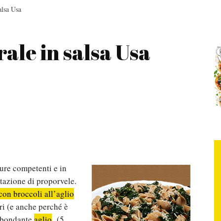
alsa Usa
ale in salsa Usa
gure competenti e in
ntazione di proporvele.
con broccoli all’aglio
ri (e anche perché è
abbondante
aglio
(5