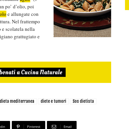
n po’ d’olio, poi
olo
e allungate con
ottura. Nel frattempo
 e scolatela nella
igiano grattugiato e
bonati a Cucina Naturale
dieta mediterranea
diete e tumori
Sos dietista
edin
Pinterest
Email