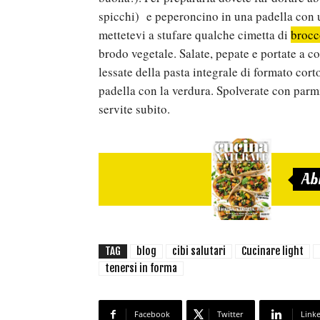
spicchi) e peperoncino in una padella con u
mettetevi a stufare qualche cimetta di
brocc
brodo vegetale. Salate, pepate e portate a c
lessate della pasta integrale di formato corto
padella con la verdura. Spolverate con parm
servite subito.
Ab
TAG
blog
cibi salutari
Cucinare light
tenersi in forma
Facebook
Twitter
Link