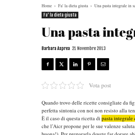
Home
Fa' la dieta giusta
Una pasta integrale in s
Fa' la dieta giusta
Una pasta integr
Barbara Asprea
21 Novembre 2013
Vota post
Quando trovo delle ricette consigliate da fi
perfetta sintonia con noi non resisto alla te
È il caso di questa ricetta di
pasta integrale 
che l’Aicr propone per le sue valenze saluta
buona!). Per prepararla dovete far dorare 