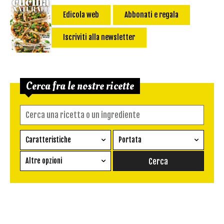
Edicola web
Abbonati e regala
Iscriviti alla newsletter
Cerca fra le nostre ricette
Caratteristiche
Portata
Ricetta vegetariana
Antipasto
Altre opzioni
Senza glutine
Conserva
Difficoltà
Senza latte e derivati
Contorno
senza uova
Dessert
Impatto Glicemico:
Vegan
Pane