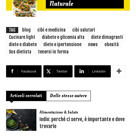
Naturale
TAG
blog
cibi e medicina
cibi salutari
Cucinare light
diabete e glicemia alta
diete dimagranti
diete e diabete
diete e ipertensione
news
obesità
Sos dietista
tenersi in forma
Facebook
Twitter
Linkedin
Articoli correlati
Dello stesso autore
Alimentazione & Salute
Iodio: perché ci serve, è importante e dove
trovarlo