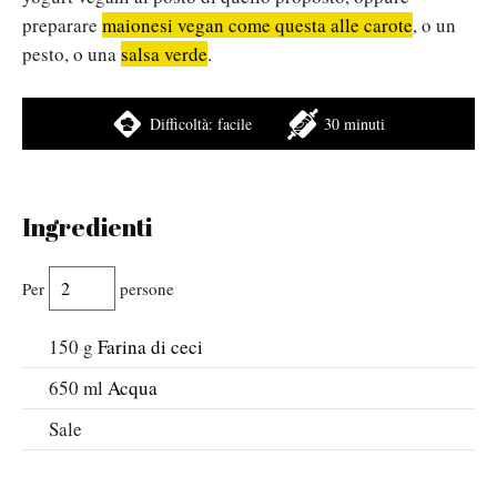
preparare
maionesi vegan come questa alle carote
, o un
pesto, o una
salsa verde
.
Difficoltà:
facile
30 minuti
Ingredienti
Per
persone
150
g
Farina di ceci
650
ml
Acqua
Sale