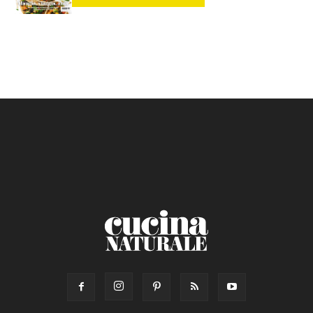
Calorie max (kcal):
Secondo
Torta salata
Ricetta di: