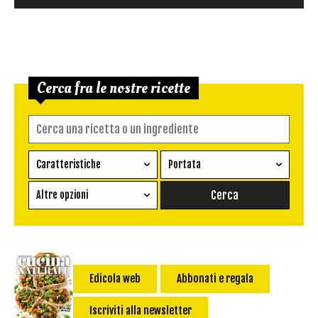
Cerca fra le nostre ricette
Caratteristiche
Portata
Ricetta vegetariana
Antipasto
Altre opzioni
Senza glutine
Conserva
Difficoltà
Senza latte e derivati
Contorno
senza uova
Dessert
Impatto Glicemico:
Vegan
Pane
Edicola web
Abbonati e regala
Primo
Iscriviti alla newsletter
Salsa