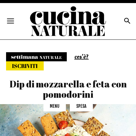
cos'è?
Settimana naturale
ISCRIVITI
Dip di mozzarella e feta con
pomodorini
MENU
SPESA