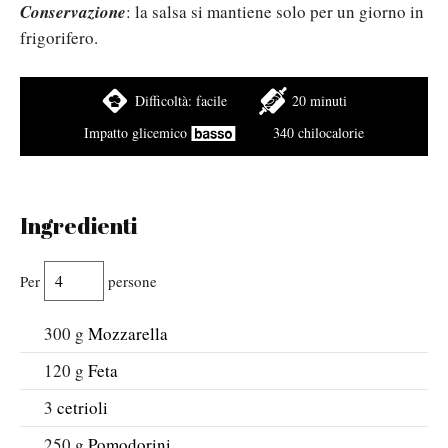
Conservazione
: la salsa si mantiene solo per un giorno in
frigorifero.
Difficoltà:
facile
20 minuti
Impatto glicemico
340 chilocalorie
Ingredienti
Per
persone
300
g
Mozzarella
120
g
Feta
3
cetrioli
250
g
Pomodorini