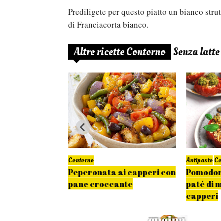
Prediligete per questo piatto un bianco stru
di Franciacorta bianco.
Altre ricette Contorno
Senza latte 
no
Contorno
Antipasto
Co
ano verde con
Peperonata ai capperi con
Pomodori
 sedano rapa
pane croccante
paté di 
capperi