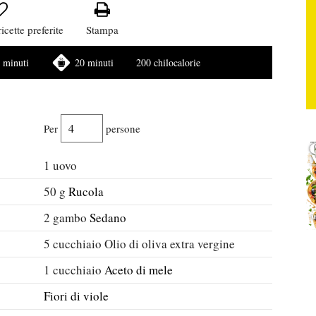
icette preferite
Stampa
 minuti
20 minuti
200 chilocalorie
Per
persone
1
uovo
50
g
Rucola
2
gambo
Sedano
5
cucchiaio
Olio di oliva extra vergine
1
cucchiaio
Aceto di mele
Fiori di viole