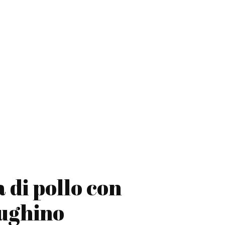
 di pollo con
ttughino