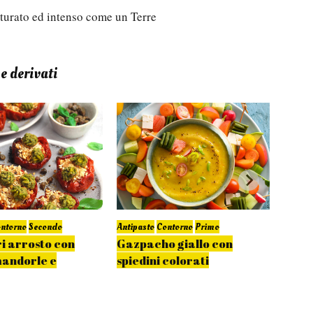
tturato ed intenso come un Terre
e derivati
ntorno
Secondo
Antipasto
Contorno
Primo
Contor
 arrosto con
Gazpacho giallo con
Tegli
mandorle e
spiedini colorati
e me