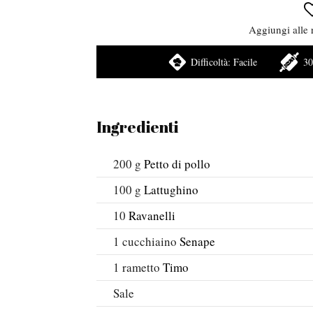
Aggiungi alle r
Difficoltà:
Facile
30
Ingredienti
200
g
Petto di pollo
100
g
Lattughino
10
Ravanelli
1
cucchiaino
Senape
1
rametto
Timo
Sale