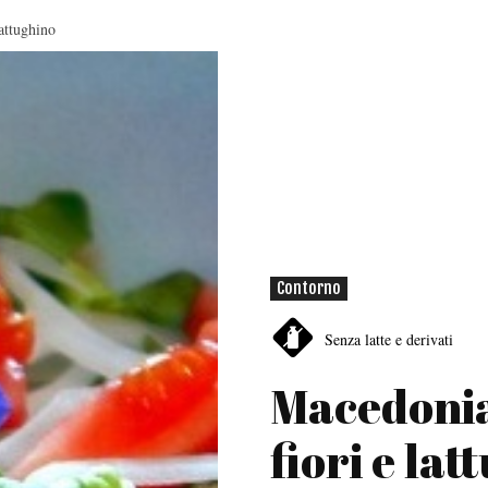
lattughino
Contorno
Senza latte e derivati
Macedonia
fiori e la