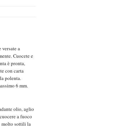
e versate a
mente. Cuocete e
nta è pronta,
te con carta
la polenta.
 massimo 6 mm.
ndante olio, aglio
e cuocere a fuoco
e molto sottili la