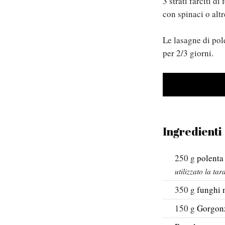
3 strati farciti d
con spinaci o altr
Le lasagne di pol
per 2/3 giorni.
Ingredienti
250
g
polenta
utilizzato la ta
350
g
funghi 
150
g
Gorgon