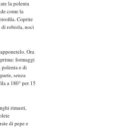
ate la polenta
nde come la
pirofila. Coprite
i di robiola, noci
vrapponetelo. Ora
i prima: formaggi
i polenta e di
 parte, senza
fila a 180° per 15
nghi rimasti,
olete
rate di pepe e