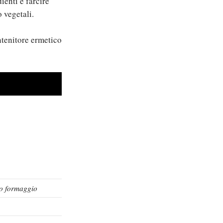
ienti e farcire
o vegetali.
ntenitore ermetico
ro formaggio