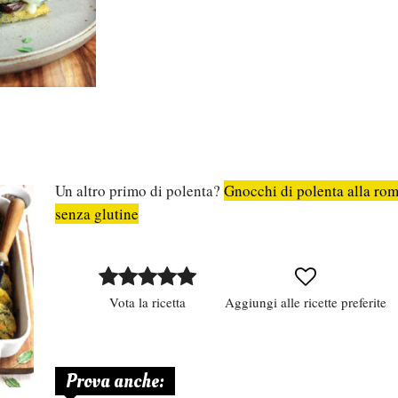
Un altro primo di polenta?
Gnocchi di polenta alla rom
senza glutine
Vota la ricetta
Aggiungi alle ricette preferite
Prova anche: