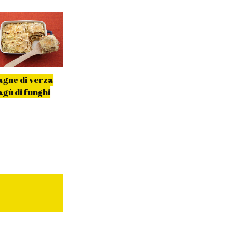
agne di verza
Lasagne di ceci
Lasagne di sega
agù di funghi
senza glutine
con carciofi, sa
di pomodoro e
pecorino