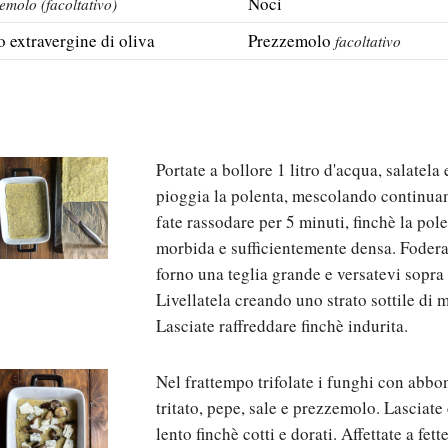
Noci
emolo (facoltativo)
io extravergine di oliva
Prezzemolo
facoltativo
Portate a bollore 1 litro d'acqua, salatela 
pioggia la polenta, mescolando continua
fate rassodare per 5 minuti, finchè la pole
morbida e sufficientemente densa. Fodera
forno una teglia grande e versatevi sopra 
Livellatela creando uno strato sottile di
Lasciate raffreddare finchè indurita.
Nel frattempo trifolate i funghi con abbo
tritato, pepe, sale e prezzemolo. Lasciat
lento finchè cotti e dorati. Affettate a fett