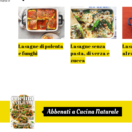
omana e
rza e
Lasagne di polenta
Lasagne senza
Las
e funghi
pasta, di verza e
al r
zucca
Abbonati a Cucina Naturale