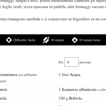
i formaggi, funghi e noci: potete naturalmente cambiare gli ingred
e foglie verdi, verza ripassata in padella, altri formaggi vaccini 
enta rimangono morbide e si conservano in frigorifero in un co
Difficoltà:
facile
30 minuti
10 minuti forno
Per
persone
 istantanea
1
litro
Acqua
noi abbiamo
ragna
misti
1
Scamorza affumicata
o alt
zola
100
g
Robiola