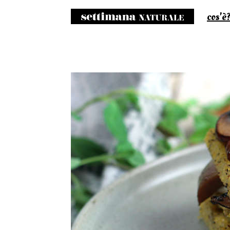
cos'è
S