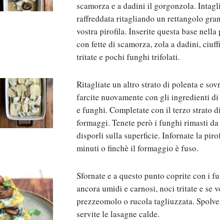
scamorza e a dadini il gorgonzola. Intagli
raffreddata ritagliando un rettangolo gra
vostra pirofila. Inserite questa base nella 
con fette di scamorza, zola a dadini, ciuff
tritate e pochi funghi trifolati.
Ritagliate un altro strato di polenta e so
farcite nuovamente con gli ingredienti d
e funghi. Completate con il terzo strato d
formaggi. Tenete però i funghi rimasti da
disporli sulla superficie. Infornate la piro
minuti o finchè il formaggio è fuso.
Sfornate e a questo punto coprite con i fu
ancora umidi e carnosi, noci tritate e se v
prezzeomolo o rucola tagliuzzata. Spolve
servite le lasagne calde.