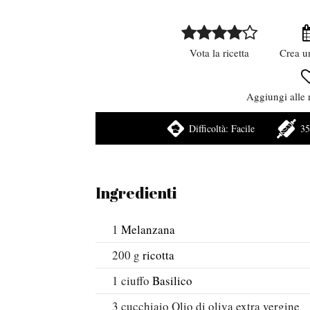
Vota la ricetta
Crea u
Aggiungi alle r
Difficoltà:
Facile
35
Ingredienti
1
Melanzana
200
g
ricotta
1
ciuffo
Basilico
3
cucchiaio
Olio di oliva extra vergine