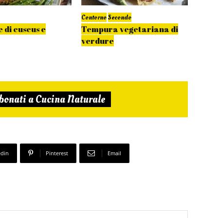
Contorno
Secondo
Second
 di cuscus e
Tempura vegetariana di
Vega
verdure
sand
scar
bonati a Cucina Naturale
edin
Pinterest
Email