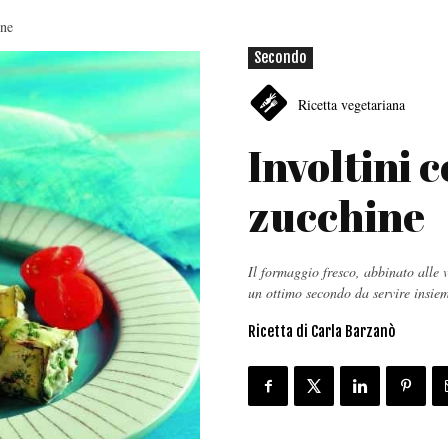
ine
Secondo
Ricetta vegetariana
Involtini 
zucchine
Il formaggio fresco, abbinato alle ve
un ottimo secondo da servire insiem
Ricetta di Carla Barzanò