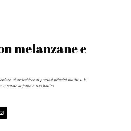
con melanzane e
rdure, si arricchisce di preziosi principi nutritivi. E'
e a patate al forno o riso bollito