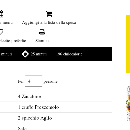
n menu
Aggiungi alla lista della spesa
icette preferite
Stampa
 minuti
25 minuti
196 chilocalorie
Per
persone
4
Zucchine
1
ciuffo
Prezzemolo
2
spicchio
Aglio
Sale