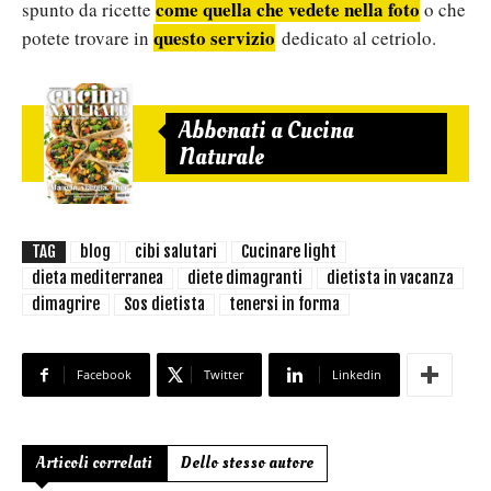
come quella che vedete nella foto
spunto da ricette
o che
questo servizio
potete trovare in
dedicato al cetriolo.
Abbonati a Cucina
Naturale
TAG
blog
cibi salutari
Cucinare light
dieta mediterranea
diete dimagranti
dietista in vacanza
dimagrire
Sos dietista
tenersi in forma
Facebook
Twitter
Linkedin
Articoli correlati
Dello stesso autore