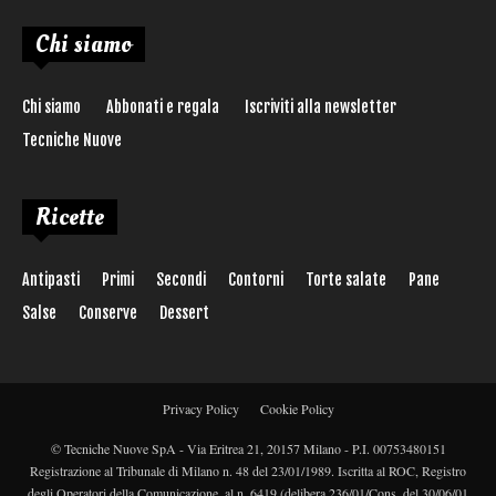
Chi siamo
Chi siamo
Abbonati e regala
Iscriviti alla newsletter
Tecniche Nuove
Ricette
Antipasti
Primi
Secondi
Contorni
Torte salate
Pane
Salse
Conserve
Dessert
Privacy Policy
Cookie Policy
© Tecniche Nuove SpA - Via Eritrea 21, 20157 Milano - P.I. 00753480151
Registrazione al Tribunale di Milano n. 48 del 23/01/1989. Iscritta al ROC, Registro
degli Operatori della Comunicazione, al n. 6419 (delibera 236/01/Cons. del 30/06/01