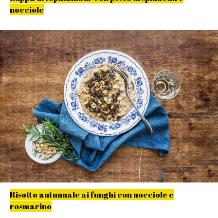
nocciole
Risotto autunnale ai funghi con nocciole e
rosmarino