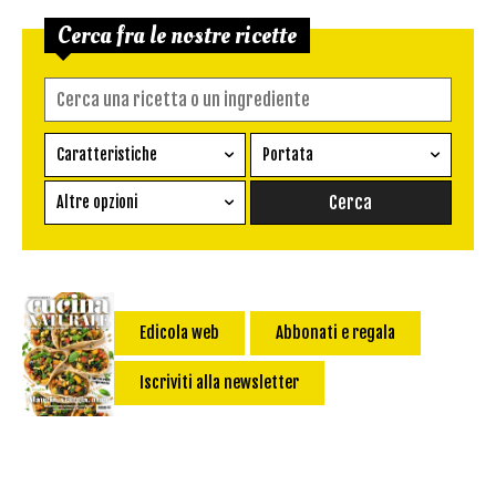
Cerca fra le nostre ricette
Caratteristiche
Portata
Ricetta vegetariana
Antipasto
Altre opzioni
Senza glutine
Conserva
Difficoltà
Senza latte e derivati
Contorno
senza uova
Dessert
Impatto Glicemico:
Vegan
Pane
Edicola web
Abbonati e regala
Primo
Iscriviti alla newsletter
Salsa
Calorie max (kcal):
Secondo
Torta salata
Ricetta di: