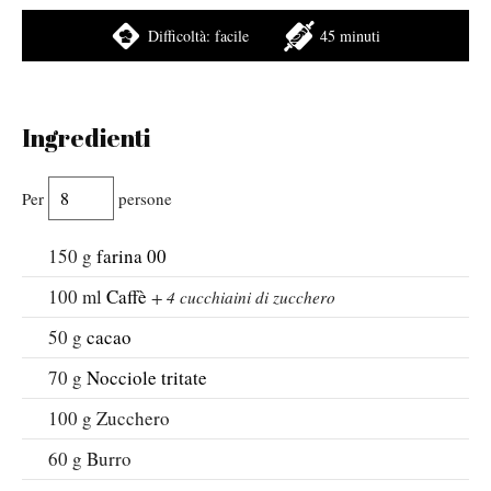
Difficoltà:
facile
45 minuti
Ingredienti
Per
persone
150
g
farina 00
100
ml
Caffè
+ 4 cucchiaini di zucchero
50
g
cacao
70
g
Nocciole tritate
100
g
Zucchero
60
g
Burro