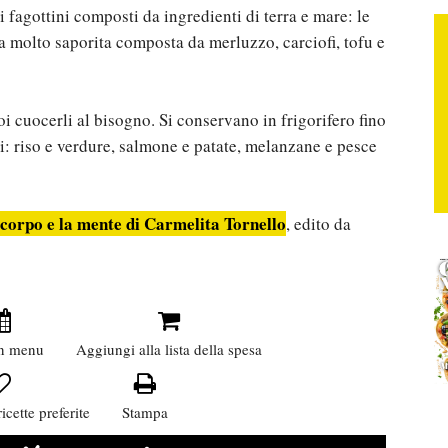
i fagottini composti da ingredienti di terra e mare: le
ia molto saporita composta da merluzzo, carciofi, tofu e
poi cuocerli al bisogno. Si conservano in frigorifero fino
rvi: riso e verdure, salmone e patate, melanzane e pesce
 corpo e la mente di Carmelita Tornello
, edito da
n menu
Aggiungi alla lista della spesa
icette preferite
Stampa