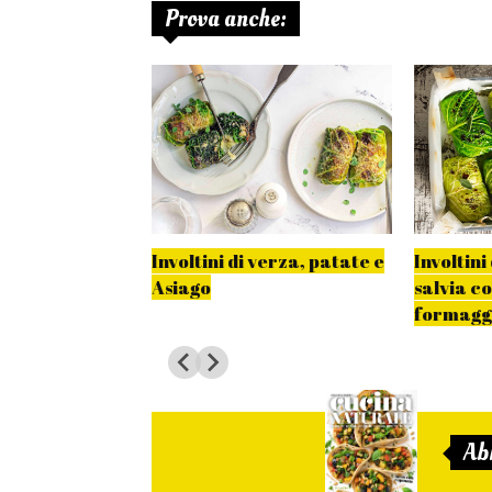
Prova anche:
rbidi di verza
Involtini di verza, patate e
Involtini
Asiago
salvia c
formaggi
Ab