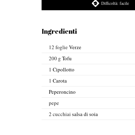
Difficoltà:
facile
Ingredienti
12
foglie
Verze
200
g
Tofu
1
Cipollotto
1
Carota
Peperoncino
pepe
2
cucchiai
salsa di soia