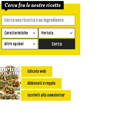
Cerca fra le nostre ricette
Caratteristiche
Portata
Ricetta vegetariana
Antipasto
Altre opzioni
Senza glutine
Conserva
Difficoltà
Senza latte e derivati
Contorno
senza uova
Dessert
Edicola web
Impatto Glicemico:
Vegan
Pane
Primo
Abbonati e regala
Salsa
Calorie max (kcal):
Iscriviti alla newsletter
Secondo
Torta salata
Ricetta di: