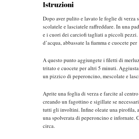
Istruzioni
Dopo aver pulito e lavato le foglie di verza
scolatele e lasciatele raffreddare. In una pade
e i cuori dei carciofi tagliati a piccoli pez
d’acqua, abbassate la fiamma e cuocete per
A questo punto aggiungete i filetti di merluzz
tritato e cuocete per altri 5 minuti. Aggiust
un pizzico di peperoncino, mescolate e lasci
Aprite una foglia di verza e farcite al cent
creando un fagottino e sigillate se necessa
tutti gli involtini. Infine oleate una pirofila,
una spolverata di peperoncino e infornate. 
circa.