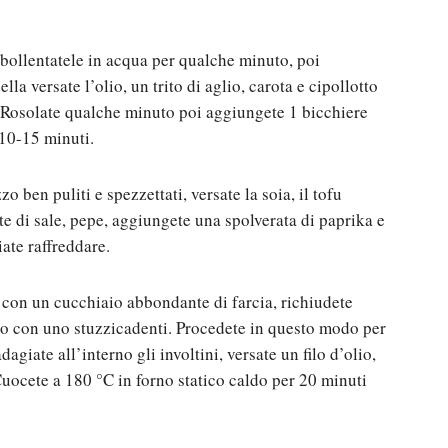
 sbollentatele in acqua per qualche minuto, poi
lla versate l’olio, un trito di aglio, carota e cipollotto
zi. Rosolate qualche minuto poi aggiungete 1 bicchiere
 10-15 minuti.
o ben puliti e spezzettati, versate la soia, il tofu
ate di sale, pepe, aggiungete una spolverata di paprika e
ate raffreddare.
ro con un cucchiaio abbondante di farcia, richiudete
rio con uno stuzzicadenti. Procedete in questo modo per
 adagiate all’interno gli involtini, versate un filo d’olio,
Cuocete a 180 °C in forno statico caldo per 20 minuti