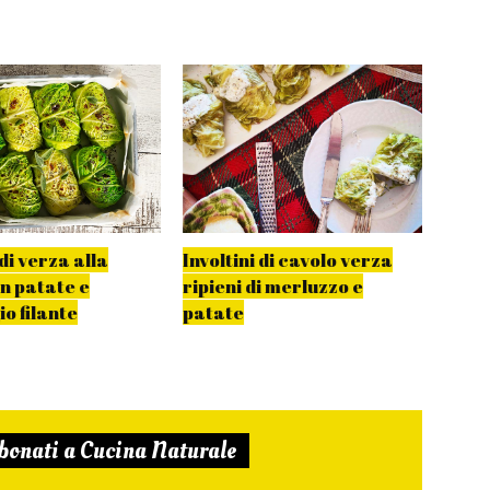
 di verza alla
Involtini di cavolo verza
Invol
on patate e
ripieni di merluzzo e
pata
o filante
patate
magg
bonati a Cucina Naturale