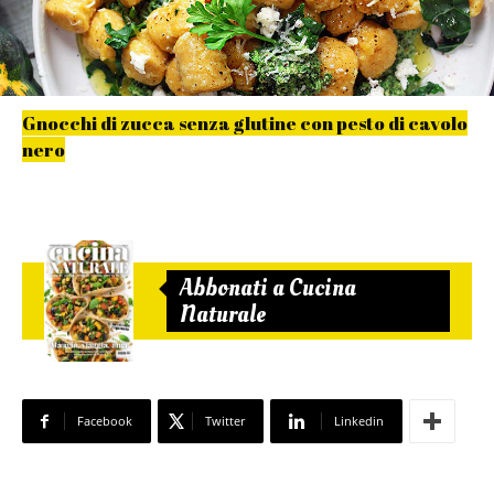
Gnocchi di zucca senza glutine con pesto di cavolo
nero
Abbonati a Cucina
Naturale
Facebook
Twitter
Linkedin