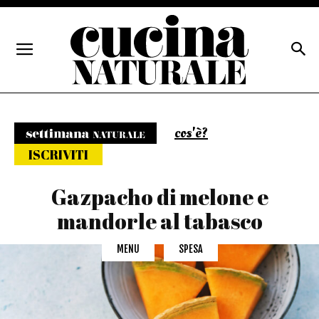
cos'è?
Settimana naturale
ISCRIVITI
Gazpacho di melone e
mandorle al tabasco
MENU
SPESA