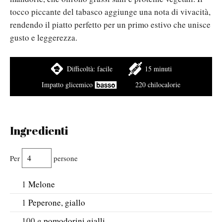
tocco piccante del tabasco aggiunge una nota di vivacità,
rendendo il piatto perfetto per un primo estivo che unisce
gusto e leggerezza.
Difficoltà:
facile
15 minuti
Impatto glicemico
220 chilocalorie
Ingredienti
Per
persone
1
Melone
1
Peperone, giallo
100
g
pomodorini gialli