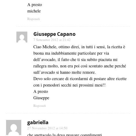
A presto
michele
Rispondi
Giuseppe Capano
7 Settembre 2012 at 21:42
Ciao Michele, ottimo direi, in tutti i sensi, la ricetta è
buona ma indubbiamente particolare per via
dell’avocado, il fatto che ti sia subito piaciuta mi
rallegra molto, non era poi così scontato anche perché
sull’avocado si hanno molte remore.
Devo solo cercare di ricordarmi di postare altre ricette
con i pomodori secchi nei prossimi mesi!!
A presto
Giuseppe
Rispondi
gabriella
27 Novembre 2012 at 14:50
che spettacolo la devo provare complimenti