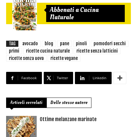
Abbonati a Cucina
Naturale
TAG
avocado
blog
pane
pinoli
pomodori secchi
primi
ricette cucina naturale
ricette senza latticini
ricette senza uova
ricette vegane
Facebook
Twitter
Linkedin
Articoli correlati
Dello stesso autore
Ottime melanzane marinate