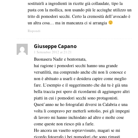
sostituirli a ingredienti in ricette già collaudate, tipo la
pasta con la mollica, non usando più le acciughe utilizzo un
trito di pomodori secchi. Certo la cremosità dell’avocado è
un altra cosa… ma in mancanza ci si arrangia
Rispondi
Giuseppe Capano
1 Settembre 2012 at 21:21
Buonasera Nadir e bentornata,
hai ragione i pomodori secchi hanno una grande
versatilità, ma comprendo anche chi non li conosce e
non è abituato a usarli e desidera capire come meglio
fare. L’esempio e il suggerimento che dai tu è già una
bella traccia poi spero di ricordarmi di aggiungere altri
piatti in cui i pomodori secchi sono protagonisti.
Quest’anno ne ho fotografati diversi in Calabria e una
volta li compravo per metterli sottolio, poi gli impegni
di lavoro mi hanno inchiodato ad altro e molte cose
come queste non riesco più a farle.
Ho ancora un vasetto sopravvissuto, magari se mi
ricordo fotografo i bei pomodori che sono rimasti