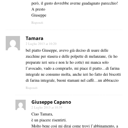
però, il gusto dovrebbe averne guadagnato parecchio!
A presto
Giuseppe
Rispondi
Tamara
2 Luglio 2013 at 10:20
bel piatto Giuseppe, avevo già deciso di usare delle
zucchine per stasera e delle polpette di melanzane, (le ho
preparate ieri sera e non le ho cotte) mi manca solo
l’avocado, vado a comprarlo, mi piace il piatto…di farina
integrale ne consumo molta, anche ieri ho fatto dei biscotti
di farina integrale, buoni stamani nel caffè…un abbraccio
Rispondi
Giuseppe Capano
2 Luglio 2013 at 10:39
Ciao Tamara,
è un piacere risentirti.
Molto bene così mi dirai come trovi l’abbinamento, a