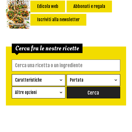
Edicola web
Abbonati e regala
Iscriviti alla newsletter
Cerca fra le nostre ricette
Caratteristiche
Portata
Ricetta vegetariana
Antipasto
Altre opzioni
Senza glutine
Conserva
Difficoltà
Senza latte e derivati
Contorno
senza uova
Dessert
Impatto Glicemico:
Vegan
Pane