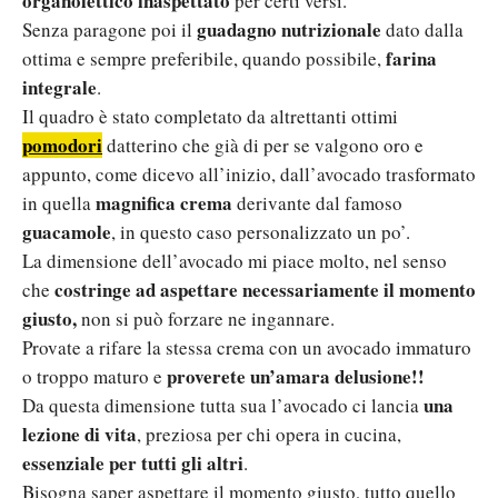
organolettico inaspettato
per certi versi.
guadagno nutrizionale
Senza paragone poi il
dato dalla
farina
ottima e sempre preferibile, quando possibile,
integrale
.
Il quadro è stato completato da altrettanti ottimi
pomodori
datterino che già di per se valgono oro e
appunto, come dicevo all’inizio, dall’avocado trasformato
magnifica crema
in quella
derivante dal famoso
guacamole
, in questo caso personalizzato un po’.
La dimensione dell’avocado mi piace molto, nel senso
costringe ad aspettare necessariamente il momento
che
giusto,
non si può forzare ne ingannare.
Provate a rifare la stessa crema con un avocado immaturo
proverete un’amara delusione!!
o troppo maturo e
una
Da questa dimensione tutta sua l’avocado ci lancia
lezione di vita
, preziosa per chi opera in cucina,
essenziale per tutti gli altri
.
Bisogna saper aspettare il momento giusto, tutto quello