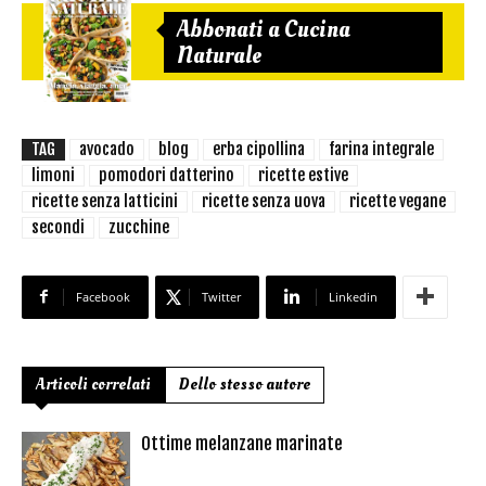
Abbonati a Cucina
Naturale
TAG
avocado
blog
erba cipollina
farina integrale
limoni
pomodori datterino
ricette estive
ricette senza latticini
ricette senza uova
ricette vegane
secondi
zucchine
Facebook
Twitter
Linkedin
Articoli correlati
Dello stesso autore
Ottime melanzane marinate