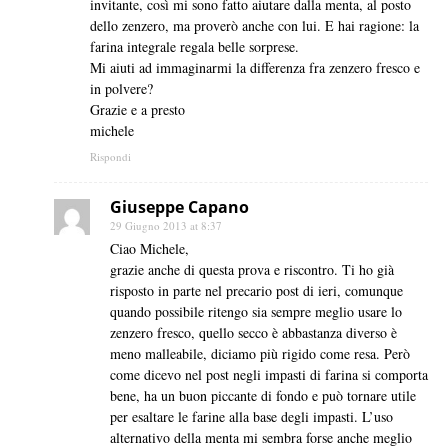
invitante, così mi sono fatto aiutare dalla menta, al posto
dello zenzero, ma proverò anche con lui. E hai ragione: la
farina integrale regala belle sorprese.
Mi aiuti ad immaginarmi la differenza fra zenzero fresco e
in polvere?
Grazie e a presto
michele
Rispondi
Giuseppe Capano
29 Giugno 2013 at 8:37
Ciao Michele,
grazie anche di questa prova e riscontro. Ti ho già
risposto in parte nel precario post di ieri, comunque
quando possibile ritengo sia sempre meglio usare lo
zenzero fresco, quello secco è abbastanza diverso è
meno malleabile, diciamo più rigido come resa. Però
come dicevo nel post negli impasti di farina si comporta
bene, ha un buon piccante di fondo e può tornare utile
per esaltare le farine alla base degli impasti. L’uso
alternativo della menta mi sembra forse anche meglio