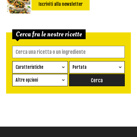
Iscriviti alla newsletter
Cerca fra le nostre ricette
Caratteristiche
Portata
Ricetta vegetariana
Antipasto
Altre opzioni
Senza glutine
Conserva
Difficoltà
Senza latte e derivati
Contorno
senza uova
Dessert
Impatto Glicemico:
Vegan
Pane
Primo
Salsa