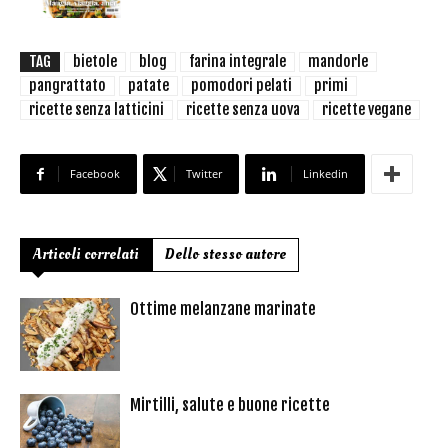
TAG
bietole
blog
farina integrale
mandorle
pangrattato
patate
pomodori pelati
primi
ricette senza latticini
ricette senza uova
ricette vegane
Facebook
Twitter
Linkedin
Articoli correlati
Dello stesso autore
Ottime melanzane marinate
Mirtilli, salute e buone ricette