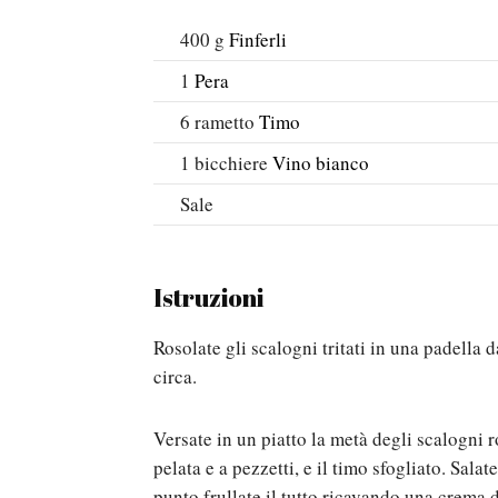
400
g
Finferli
1
Pera
6
rametto
Timo
1
bicchiere
Vino bianco
Sale
Istruzioni
Rosolate gli scalogni tritati in una padella
circa.
Versate in un piatto la metà degli scalogni r
pelata e a pezzetti, e il timo sfogliato. Sala
punto frullate il tutto ricavando una crema 