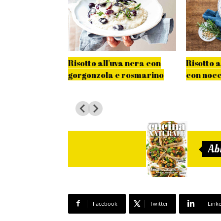
 al cavolo
Risotto all'uva nera con
Risotto 
gorgonzola e rosmarino
con nocc
Ab
Facebook
Twitter
Link