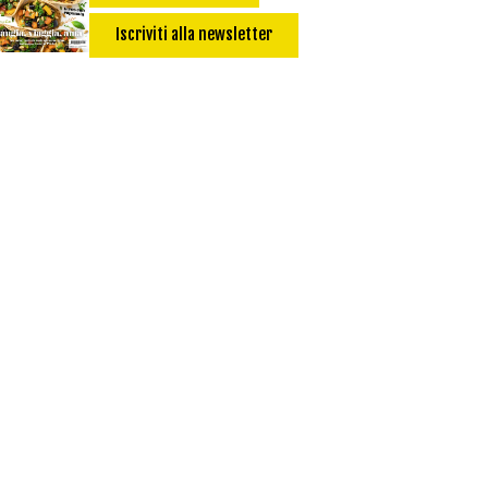
Salsa
Calorie max (kcal):
Iscriviti alla newsletter
Secondo
Torta salata
Ricetta di: