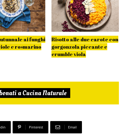
autunnale ai funghi
Risotto alle due carote con
Risot
iole e rosmarino
gorgonzola piccante e
pere
crumble viola
bonati a Cucina Naturale
edin
Pinterest
Email