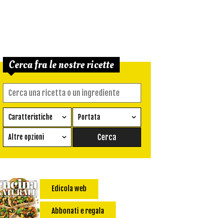
Cerca fra le nostre ricette
Caratteristiche
Portata
Ricetta vegetariana
Antipasto
Altre opzioni
Senza glutine
Conserva
Difficoltà
Senza latte e derivati
Contorno
senza uova
Dessert
Edicola web
Impatto Glicemico:
Vegan
Pane
Primo
Abbonati e regala