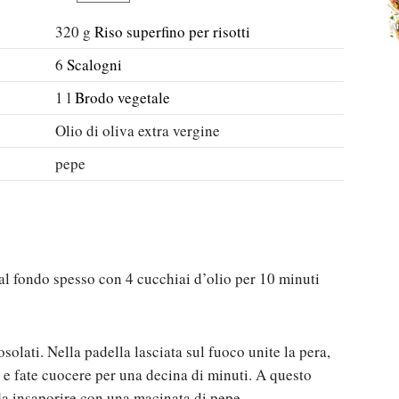
320
g
Riso superfino per risotti
6
Scalogni
1
l
Brodo vegetale
Olio di oliva extra vergine
pepe
 dal fondo spesso con 4 cucchiai d’olio per 10 minuti
osolati. Nella padella lasciata sul fuoco unite la pera,
te e fate cuocere per una decina di minuti. A questo
da insaporire con una macinata di pepe.