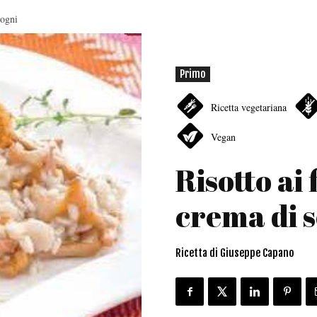
logni
Primo
Ricetta vegetariana
Vegan
Risotto ai 
crema di 
Ricetta di Giuseppe Capano