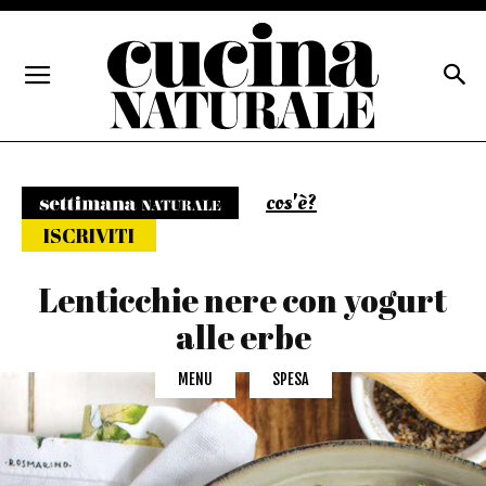
cos'è?
Settimana naturale
ISCRIVITI
Lenticchie nere con yogurt
alle erbe
MENU
SPESA