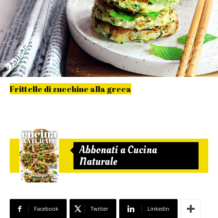
Frittelle di zucchine alla greca
Abbonati a Cucina
Naturale
Facebook
Twitter
Linkedin