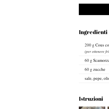
Ingredienti
200
g
Cous c
(per ottenere fri
60
g
Scamorz
60
g
zucche
sale, pepe, ol
Istruzioni