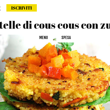
?
ISCRIVITI
ettimana naturale
ttelle di cous cous con z
MENU
SPESA