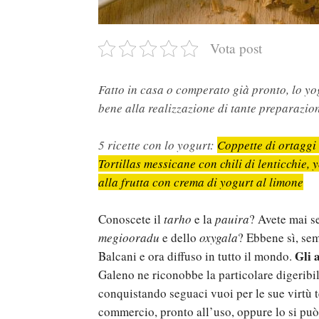
Vota post
Fatto in casa o comperato già pronto, lo yog
bene alla realizzazione di tante preparazioni
5 ricette con lo yogurt:
Coppette di ortaggi
Tortillas messicane con chili di lenticchie,
alla frutta con crema di yogurt al limone
Conoscete il
tarho
e la
pauira
? Avete mai se
megiooradu
e dello
oxygala
? Ebbene sì, sem
Gli 
Balcani e ora diffuso in tutto il mondo.
Galeno ne riconobbe la particolare digeribili
conquistando seguaci vuoi per le sue virtù t
commercio, pronto all’uso, oppure lo si può 