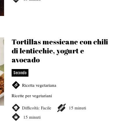
Tortillas messicane con chili
di lenticchie, yogurt e
avocado
Secondo
Ricetta vegetariana
Ricette per vegetariani
Difficoltà:
Facile
15
minuti
15
minuti