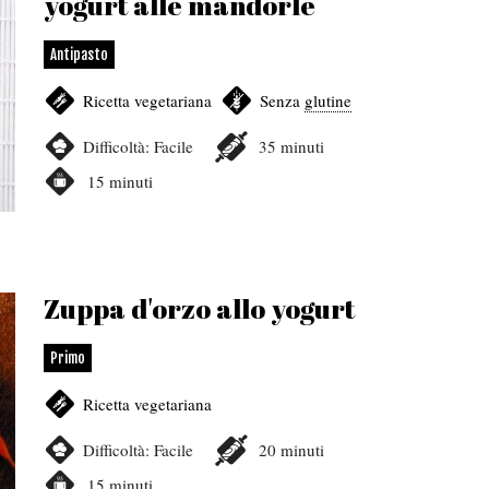
yogurt alle mandorle
Antipasto
Ricetta vegetariana
,
Senza
glutine
Difficoltà:
Facile
35
minuti
15
minuti
Zuppa d'orzo allo yogurt
Primo
Ricetta vegetariana
Difficoltà:
Facile
20
minuti
15
minuti