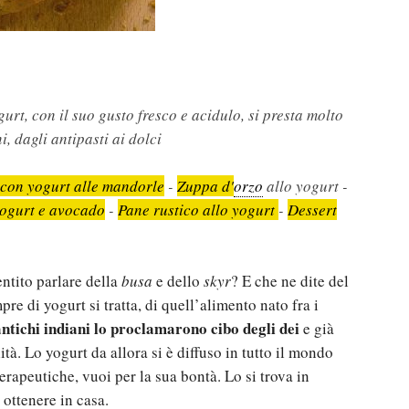
urt, con il suo gusto fresco e acidulo, si presta molto
, dagli antipasti ai dolci
 con yogurt alle mandorle
-
Zuppa d'
orzo
allo yogurt -
 yogurt e avocado
-
Pane rustico allo yogurt
-
Dessert
ntito parlare della
busa
e dello
skyr
? E che ne dite del
pre di yogurt si tratta, di quell’alimento nato fra i
antichi indiani lo proclamarono cibo degli dei
e già
tà. Lo yogurt da allora si è diffuso in tutto il mondo
erapeutiche, vuoi per la sua bontà. Lo si trova in
ottenere in casa.