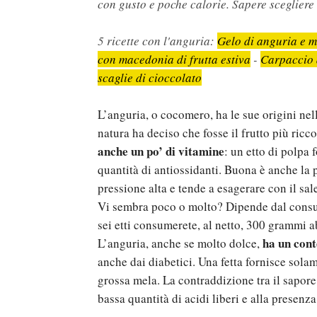
con gusto e poche calorie. Sapere sceglier
5 ricette con l'anguria:
Gelo di anguria e m
con macedonia di frutta estiva
-
Carpaccio 
scaglie di cioccolato
L’anguria, o cocomero, ha le sue origini nell
natura ha deciso che fosse il frutto più ric
anche un po’ di vitamine
: un etto di polpa
quantità di antiossidanti. Buona è anche la p
pressione alta e tende a esagerare con il sal
Vi sembra poco o molto? Dipende dal consum
sei etti consumerete, al netto, 300 grammi 
ha un con
L’anguria, anche se molto dolce,
anche dai diabetici. Una fetta fornisce sola
grossa mela. La contraddizione tra il sapore
bassa quantità di acidi liberi e alla presen