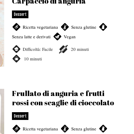
Carpaccio di anguria
Dessert
Ricetta vegetariana
,
Senza glutine
,
Senza latte e derivati
,
Vegan
Difficoltà:
Facile
20
minuti
10
minuti
Frullato di anguria e frutti
rossi con scaglie di cioccolato
Dessert
Ricetta vegetariana
,
Senza glutine
,