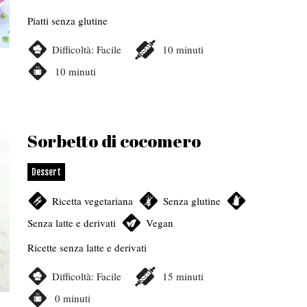
Piatti senza glutine
Difficoltà:
Facile
10
minuti
10
minuti
Sorbetto di cocomero
Dessert
Ricetta vegetariana
,
Senza glutine
,
Senza latte e derivati
,
Vegan
Ricette senza latte e derivati
Difficoltà:
Facile
15
minuti
0
minuti