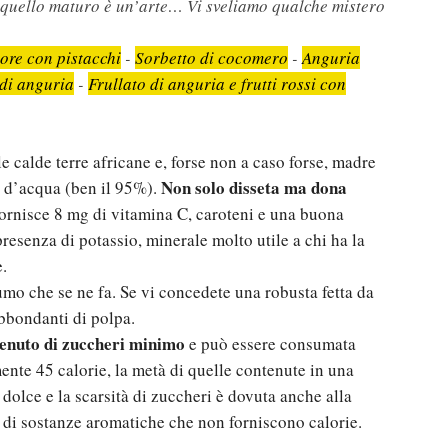
e quello maturo è un’arte… Vi sveliamo qualche mistero
ore con pistacchi
-
Sorbetto di cocomero
-
Anguria
di anguria
-
Frullato di anguria e frutti rossi con
e calde terre africane e, forse non a caso forse, madre
Non solo disseta ma dona
co d’acqua (ben il 95%).
 fornisce 8 mg di vitamina C, caroteni e una buona
resenza di potassio, minerale molto utile a chi ha la
e.
o che se ne fa. Se vi concedete una robusta fetta da
abbondanti di polpa.
tenuto di zuccheri minimo
e può essere consumata
mente 45 calorie, la metà di quelle contenute in una
 dolce e la scarsità di zuccheri è dovuta anche alla
za di sostanze aromatiche che non forniscono calorie.