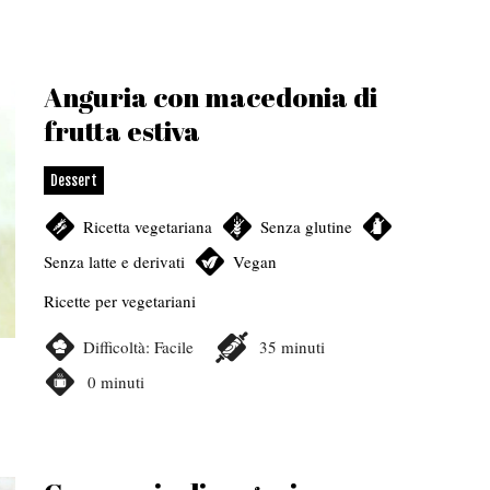
Anguria con macedonia di
frutta estiva
Dessert
Ricetta vegetariana
,
Senza glutine
,
Senza latte e derivati
,
Vegan
Ricette per vegetariani
Difficoltà:
Facile
35
minuti
0
minuti