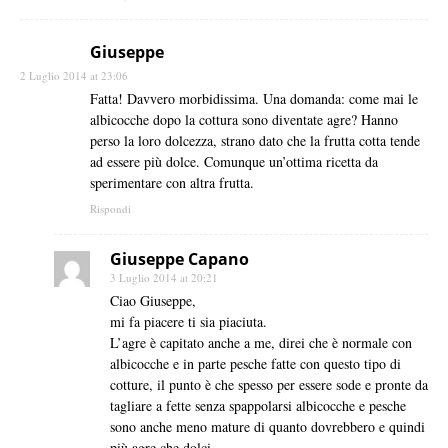
Giuseppe
2 Luglio 2014 at 23:06
Fatta! Davvero morbidissima. Una domanda: come mai le
albicocche dopo la cottura sono diventate agre? Hanno
perso la loro dolcezza, strano dato che la frutta cotta tende
ad essere più dolce. Comunque un’ottima ricetta da
sperimentare con altra frutta.
Rispondi
Giuseppe Capano
3 Luglio 2014 at 20:21
Ciao Giuseppe,
mi fa piacere ti sia piaciuta.
L’agre è capitato anche a me, direi che è normale con
albicocche e in parte pesche fatte con questo tipo di
cotture, il punto è che spesso per essere sode e pronte da
tagliare a fette senza spappolarsi albicocche e pesche
sono anche meno mature di quanto dovrebbero e quindi
più agre che dolci.