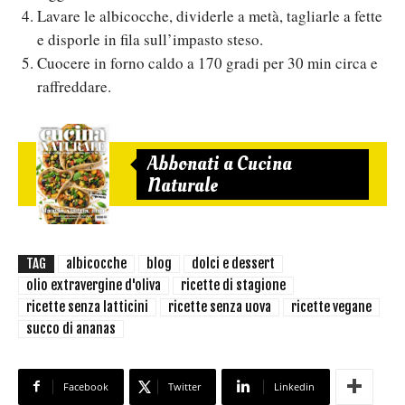
Lavare le albicocche, dividerle a metà, tagliarle a fette
e disporle in fila sull’impasto steso.
Cuocere in forno caldo a 170 gradi per 30 min circa e
raffreddare.
Abbonati a Cucina
Naturale
TAG
albicocche
blog
dolci e dessert
olio extravergine d'oliva
ricette di stagione
ricette senza latticini
ricette senza uova
ricette vegane
succo di ananas
Facebook
Twitter
Linkedin