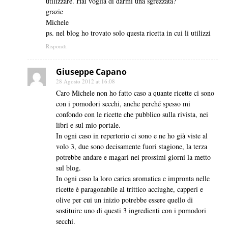
utilizzare. Hai voglia di darmi una sgrezzata?
grazie
Michele
ps. nel blog ho trovato solo questa ricetta in cui li utilizzi
Rispondi
Giuseppe Capano
28 Agosto 2012 at 16:08
Caro Michele non ho fatto caso a quante ricette ci sono
con i pomodori secchi, anche perché spesso mi
confondo con le ricette che pubblico sulla rivista, nei
libri e sul mio portale.
In ogni caso in repertorio ci sono e ne ho già viste al
volo 3, due sono decisamente fuori stagione, la terza
potrebbe andare e magari nei prossimi giorni la metto
sul blog.
In ogni caso la loro carica aromatica e impronta nelle
ricette è paragonabile al trittico acciughe, capperi e
olive per cui un inizio potrebbe essere quello di
sostituire uno di questi 3 ingredienti con i pomodori
secchi.