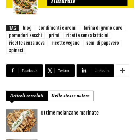
Naturale
TAG
blog
condimenti e aromi
farina di grano duro
pomodori secchi
primi
ricette senza latticini
ricette senza uova
ricette vegane
semi di papavero
spinaci
Facebook
Twitter
Linkedin
Articoli correlati
Dello stesso autore
Ottime melanzane marinate