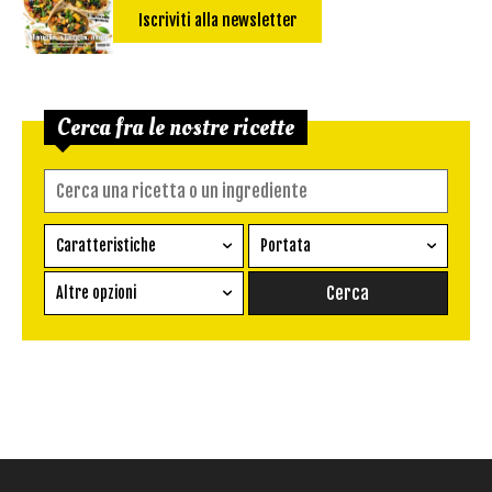
Iscriviti alla newsletter
Cerca fra le nostre ricette
Caratteristiche
Portata
Ricetta vegetariana
Antipasto
Altre opzioni
Senza glutine
Conserva
Difficoltà
Senza latte e derivati
Contorno
senza uova
Dessert
Impatto Glicemico:
Vegan
Pane
Primo
Salsa