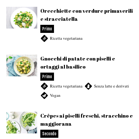
Orecchiette con verdure primaverili
e stracciatella
Primo
Ricetta vegetariana
Gnocchi di patate con piselli e
ortaggi al basilico
Primo
Ricetta vegetariana
,
Senza latte e derivati
,
Vegan
Crêpes ai piselli freschi, stracchino e
maggiorana
Secondo