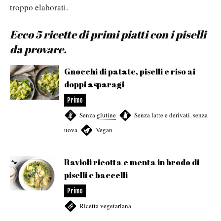
troppo elaborati.
Ecco 5 ricette di primi piatti con i piselli
da provare.
Gnocchi di patate, piselli e riso ai
doppi asparagi
Primo
Senza
glutine
,
Senza latte e derivati
,
senza
uova
,
Vegan
Ravioli ricotta e menta in brodo di
piselli e baccelli
Primo
Ricetta vegetariana