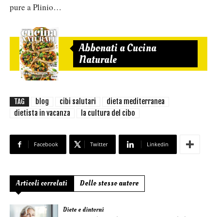
pure a Plinio…
Abbonati a Cucina
Naturale
TAG
blog
cibi salutari
dieta mediterranea
dietista in vacanza
la cultura del cibo
Facebook
Twitter
Linkedin
Articoli correlati
Dello stesso autore
Diete e dintorni