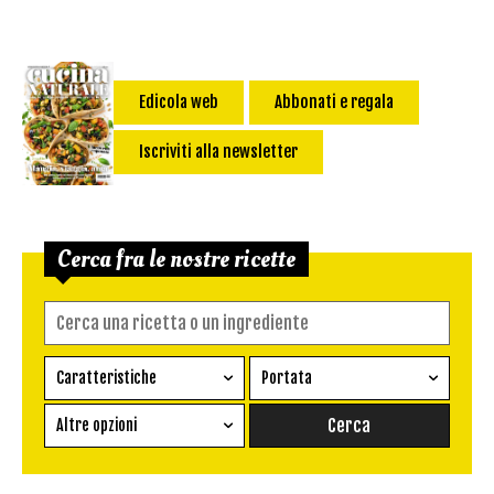
Edicola web
Abbonati e regala
Iscriviti alla newsletter
Cerca fra le nostre ricette
Caratteristiche
Portata
Ricetta vegetariana
Antipasto
Altre opzioni
Senza glutine
Conserva
Difficoltà
Senza latte e derivati
Contorno