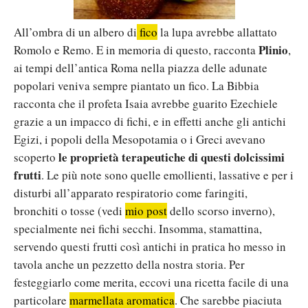
All’ombra di un albero di
fico
la lupa avrebbe allattato
Plinio
Romolo e Remo. E in memoria di questo, racconta
,
ai tempi dell’antica Roma nella piazza delle adunate
popolari veniva sempre piantato un fico. La Bibbia
racconta che il profeta Isaia avrebbe guarito Ezechiele
grazie a un impacco di fichi, e in effetti anche gli antichi
Egizi, i popoli della Mesopotamia o i Greci avevano
le proprietà terapeutiche di questi dolcissimi
scoperto
frutti
. Le più note sono quelle emollienti, lassative e per i
disturbi all’apparato respiratorio come faringiti,
bronchiti o tosse (vedi
mio post
dello scorso inverno),
specialmente nei fichi secchi. Insomma, stamattina,
servendo questi frutti così antichi in pratica ho messo in
tavola anche un pezzetto della nostra storia. Per
festeggiarlo come merita, eccovi una ricetta facile di una
particolare
marmellata aromatica
. Che sarebbe piaciuta