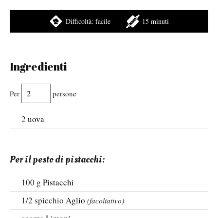
Difficoltà:
facile
15 minuti
Ingredienti
Per
persone
2
uova
Per il pesto di pistacchi:
100
g
Pistacchi
1/2
spicchio
Aglio
(facoltativo)