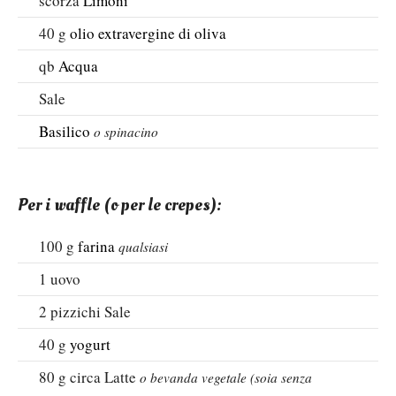
scorza
Limoni
40
g
olio extravergine di oliva
qb
Acqua
Sale
Basilico
o spinacino
Per i waffle (o per le crepes):
100
g
farina
qualsiasi
1
uovo
2
pizzichi
Sale
40
g
yogurt
80
g circa
Latte
o bevanda vegetale (soia senza