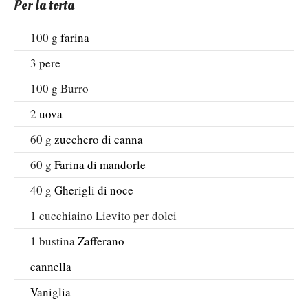
Per la torta
100
g
farina
3
pere
100
g
Burro
2
uova
60
g
zucchero di canna
60
g
Farina di mandorle
40
g
Gherigli di noce
1
cucchiaino
Lievito per dolci
1
bustina
Zafferano
cannella
Vaniglia