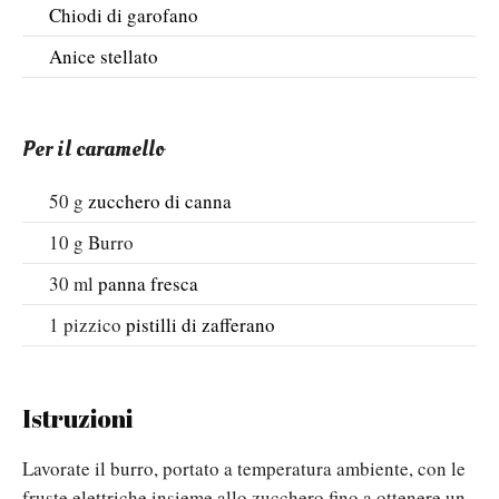
Chiodi di garofano
Anice stellato
Per il caramello
50
g
zucchero di canna
10
g
Burro
30
ml
panna fresca
1
pizzico
pistilli di zafferano
Istruzioni
Lavorate il burro, portato a temperatura ambiente, con le
fruste elettriche insieme allo zucchero fino a ottenere un