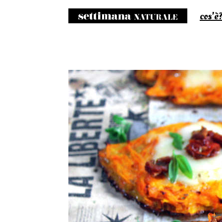
cos'è
S