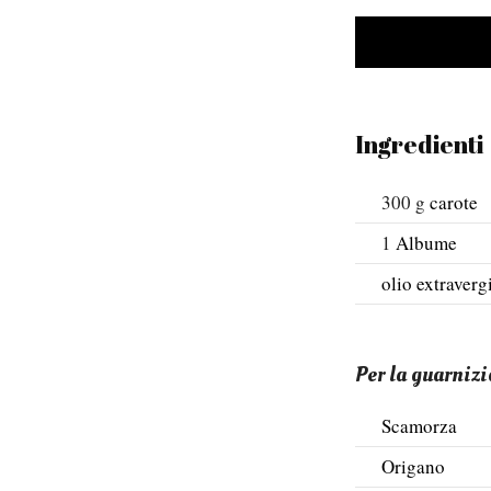
Ingredienti
300
g
carote
1
Albume
olio extraverg
Per la guarnizi
Scamorza
Origano