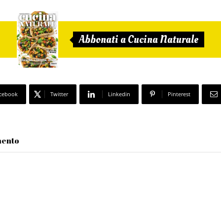
Abbonati a Cucina Naturale
cebook
Twitter
Linkedin
Pinterest
mento