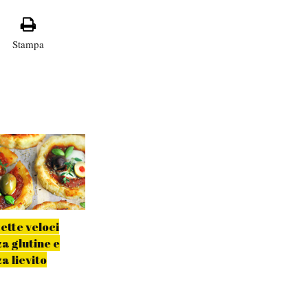
Stampa
ette veloci
Ajoblanco con
Pizzette
a glutine e
pizzette di
istantanee con
a lievito
melanzane e fichi
agretti e fondut
parmigiano