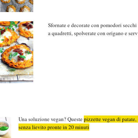
Sfornate e decorate con pomodori secchi so
a quadretti, spolverate con origano e serv
Una soluzione vegan? Queste
pizzette vegan di patate,
senza lievito pronte in 20 minuti