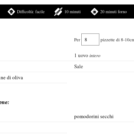
Difficoltà:
facile
10 minuti
20 minuti forno
Per
pizzette di 8-10c
1
uovo
intero
Sale
ine di oliva
one:
pomodorini secchi