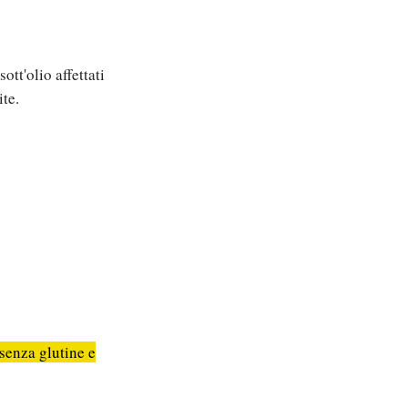
tt'olio affettati
ite.
 senza glutine e