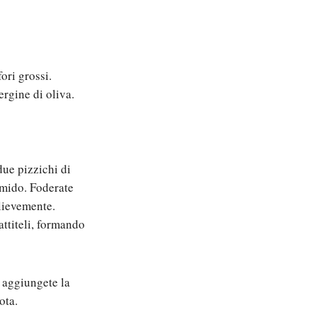
ori grossi.
ergine di oliva.
ue pizzichi di
umido. Foderate
lievemente.
attiteli, formando
e aggiungete la
ota.