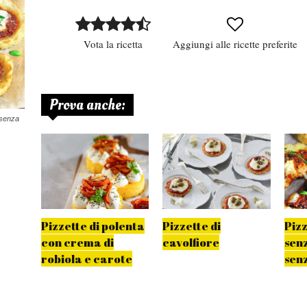
Vota la ricetta
Aggiungi alle ricette preferite
Prova anche:
 senza
Pizzette di polenta
Pizzette di
Pizz
con crema di
cavolfiore
senz
robiola e carote
senz