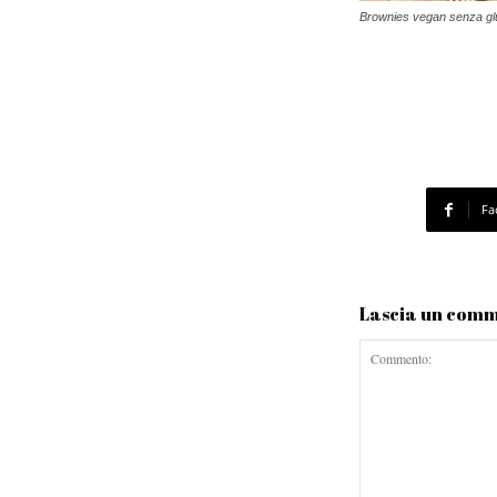
Brownies vegan senza gl
Fa
Lascia un com