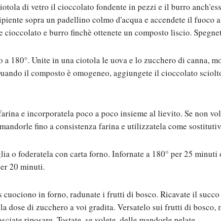
iotola di vetro il cioccolato fondente in pezzi e il burro anch'ess
cipiente sopra un padellino colmo d'acqua e accendete il fuoco 
e cioccolato e burro finchè ottenete un composto liscio. Spegnet
o a 180°. Unite in una ciotola le uova e lo zucchero di canna, 
uando il composto è omogeneo, aggiungete il cioccolato sciolto
farina e incorporatela poco a poco insieme al lievito. Se non vol
e mandorle fino a consistenza farina e utilizzatela come sostitutiv
lia o foderatela con carta forno. Infornate a 180° per 25 minuti 
per 20 minuti.
 cuociono in forno, radunate i frutti di bosco. Ricavate il succo
la dose di zucchero a voi gradita. Versatelo sui frutti di bosco,
sciate riposare. Tostate, se volete, delle mandorle pelate.