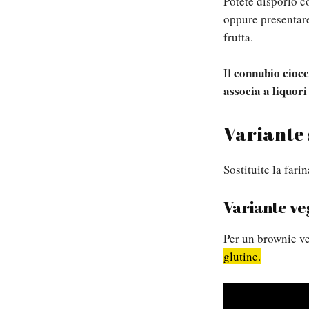
Potete disporlo co
oppure presentare
frutta.
connubio ciocc
Il
associa a liquori 
Variante 
Sostituite la fari
Variante ve
Per un brownie v
glutine.