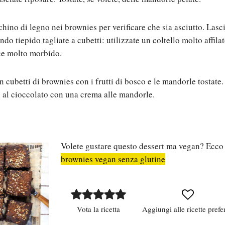
chino di legno nei brownies per verificare che sia asciutto. Lascia
ndo tiepido tagliate a cubetti: utilizzate un coltello molto affila
ce molto morbido.
in cubetti di brownies con i frutti di bosco e le mandorle tostat
i al cioccolato con una crema alle mandorle.
Volete gustare questo dessert ma vegan? Ecco l
brownies vegan senza glutine
Vota la ricetta
Aggiungi alle ricette prefer