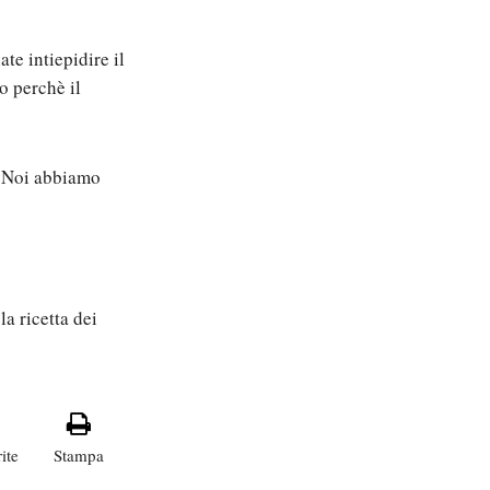
te intiepidire il
to perchè il
e. Noi abbiamo
a ricetta dei
ite
Stampa