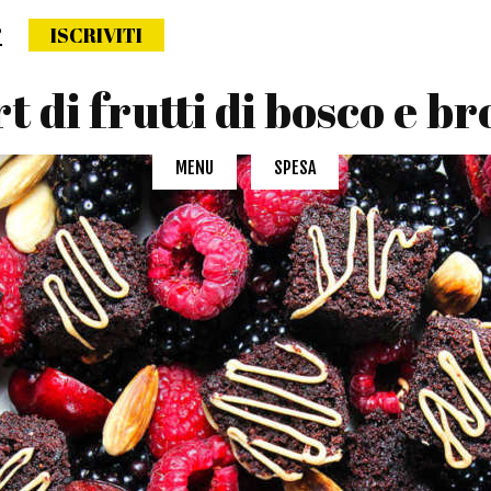
?
ISCRIVITI
ettimana naturale
t di frutti di bosco e b
MENU
SPESA