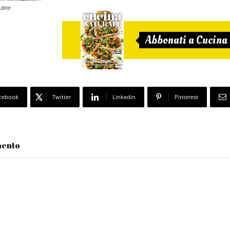
utine
Abbonati a Cucina
cebook
Twitter
Linkedin
Pinterest
mento