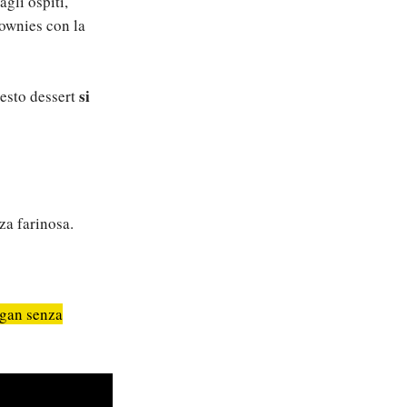
agli ospiti,
rownies con la
si
esto dessert
nza farinosa.
egan senza