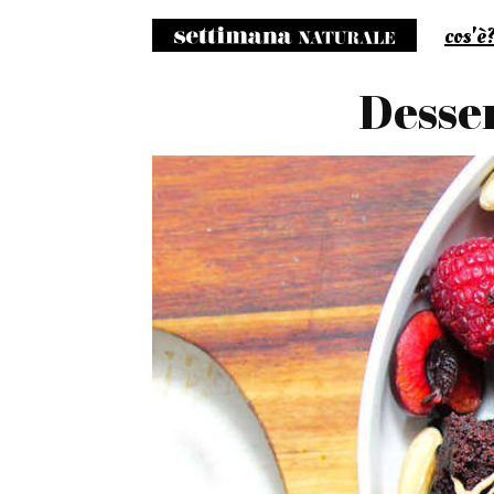
cos'è
S
Desser