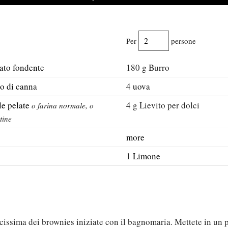
Per
persone
ato fondente
180
g
Burro
o di canna
4
uova
e pelate
4
g
Lievito per dolci
o farina normale, o
tine
more
1
Limone
locissima dei brownies iniziate con il bagnomaria. Mettete in un 