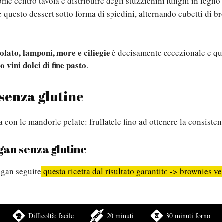
me centro tavola e distribuire degli stuzzichini lunghi in legno 
 questo dessert sotto forma di spiedini, alternando cubetti di b
olato, lamponi, more e ciliegie
è decisamente eccezionale e qu
o vini dolci di fine pasto
.
senza glutine
na con le mandorle pelate: frullatele fino ad ottenere la consiste
gan senza glutine
egan seguite
questa ricetta dal risultato garantito -> brownies v
Difficoltà:
facile
20 minuti
30 minuti forno