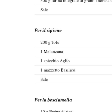
300
g
farina integrale di grano khorasan
Sale
Per il ripieno
200
g
Tofu
1
Melanzana
1
spicchio
Aglio
1
mazzetto
Basilico
Sale
Per la besciamella
30
g
Farina di riso