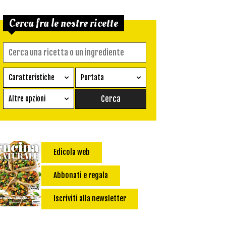
Cerca fra le nostre ricette
Caratteristiche
Portata
Ricetta vegetariana
Antipasto
Altre opzioni
Senza glutine
Conserva
Difficoltà
Senza latte e derivati
Contorno
senza uova
Dessert
Edicola web
Impatto Glicemico:
Vegan
Pane
Primo
Abbonati e regala
Salsa
Calorie max (kcal):
Iscriviti alla newsletter
Secondo
Torta salata