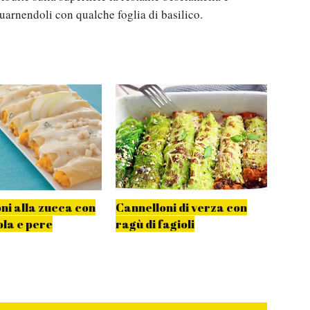
guarnendoli con qualche foglia di basilico.
ni alla zucca con
Cannelloni di verza con
Cann
la e pere
ragù di fagioli
ripie