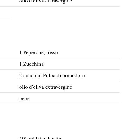
olio d'oliva extravergine
1
Peperone, rosso
1
Zucchina
2
cucchiai
Polpa di pomodoro
olio d'oliva extravergine
pepe
400
ml
latte di soia