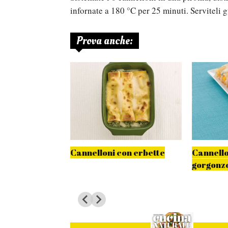
infornate a 180 °C per 25 minuti. Serviteli 
Prova anche:
i porro con
Cannelloni con erbette
Cannello
i
gorgonzo