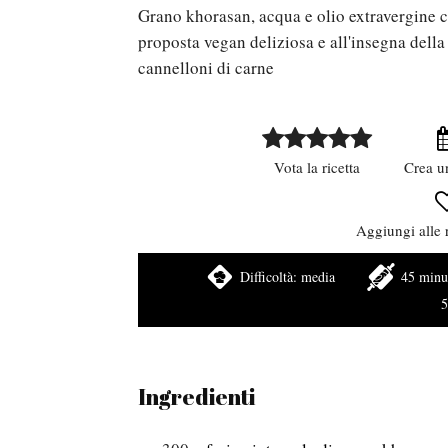
Grano khorasan, acqua e olio extravergine c
proposta vegan deliziosa e all'insegna della
cannelloni di carne
Vota la ricetta
Crea u
Aggiungi alle r
Difficoltà:
media
45 minu
5
Ingredienti