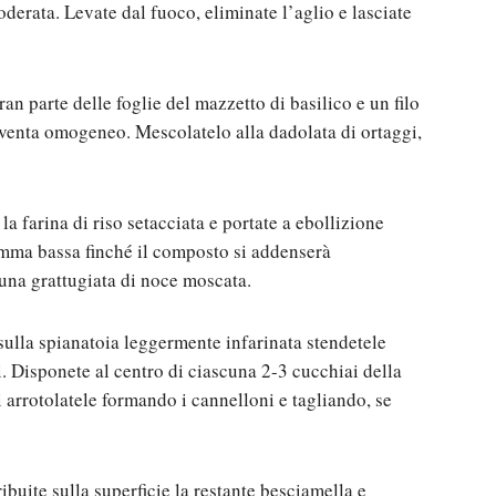
erata. Levate dal fuoco, eliminate l’aglio e lasciate
gran parte delle foglie del mazzetto di basilico e un filo
diventa omogeneo. Mescolatelo alla dadolata di ortaggi,
 la farina di riso setacciata e portate a ebollizione
amma bassa finché il composto si addenserà
 una grattugiata di noce moscata.
 sulla spianatoia leggermente infarinata stendetele
i. Disponete al centro di ciascuna 2-3 cucchiai della
i arrotolatele formando i cannelloni e tagliando, se
ribuite sulla superficie la restante besciamella e